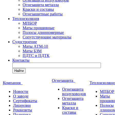
Огнезащита воздуховодов
Огнезащита металла
Краски и составы
Огнезащитные работы
Теплоизоляция
МПБОР
Маты прошивные
Полосы длинномерные
Сопутствующие материалы
Судостроение
Маты АТМ-10
Маты БЗМ
ПДТС и ПДТК
Контакты
Найти
Огнезащита
Компания
Теплоизоляц
Огнезащита
Новости
МПБОР
воздуховодов
О заводе
Маты
Огнезащита
Сертификаты
прошив
металла
Лицензии
Полосы
Краски и
Реквизиты
длинно
составы
Политика
Сопутс