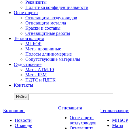
Реквизиты
Политика конфиденциальности
Огнезащита
Огнезащита воздуховодов
Огнезащита металла
Краски и составы
Огнезащитные работы
Теплоизоляция
МПБОР
Маты прошивные
Полосы длинномерные
Сопутствующие материалы
Судостроение
Маты АТМ-10
Маты БЗМ
ПДТС и ПДТК
Контакты
Найти
Огнезащита
Компания
Теплоизоляц
Огнезащита
Новости
МПБОР
воздуховодов
О заводе
Маты
Огнезащита