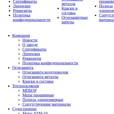
Сертификаты
прошив
металла
Лицензии
Полосы
Краски и
Реквизиты
длинно
составы
Политика
Сопутс
Огнезащитные
конфиденциальности
материа
работы
Компания
Новости
О заводе
Сертификаты
Лицензии
Реквизиты
Политика конфиденциальности
Огнезащита
Огнезащита воздуховодов
Огнезащита металла
Краски и составы
Теплоизоляция
МПБОР
Маты прошивные
Полосы длинномерные
Сопутствующие материалы
Судостроение
Маты АТМ-10