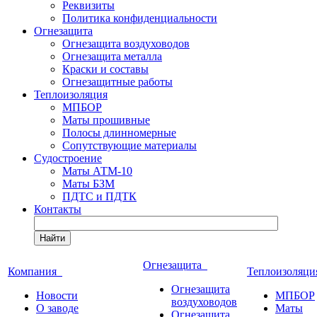
Реквизиты
Политика конфиденциальности
Огнезащита
Огнезащита воздуховодов
Огнезащита металла
Краски и составы
Огнезащитные работы
Теплоизоляция
МПБОР
Маты прошивные
Полосы длинномерные
Сопутствующие материалы
Судостроение
Маты АТМ-10
Маты БЗМ
ПДТС и ПДТК
Контакты
Найти
Огнезащита
Компания
Теплоизоляц
Огнезащита
Новости
МПБОР
воздуховодов
О заводе
Маты
Огнезащита