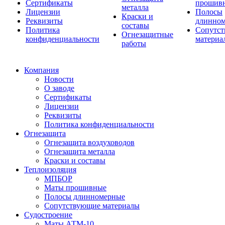
Сертификаты
прошив
металла
Лицензии
Полосы
Краски и
Реквизиты
длинно
составы
Политика
Сопутс
Огнезащитные
конфиденциальности
материа
работы
Компания
Новости
О заводе
Сертификаты
Лицензии
Реквизиты
Политика конфиденциальности
Огнезащита
Огнезащита воздуховодов
Огнезащита металла
Краски и составы
Теплоизоляция
МПБОР
Маты прошивные
Полосы длинномерные
Сопутствующие материалы
Судостроение
Маты АТМ-10