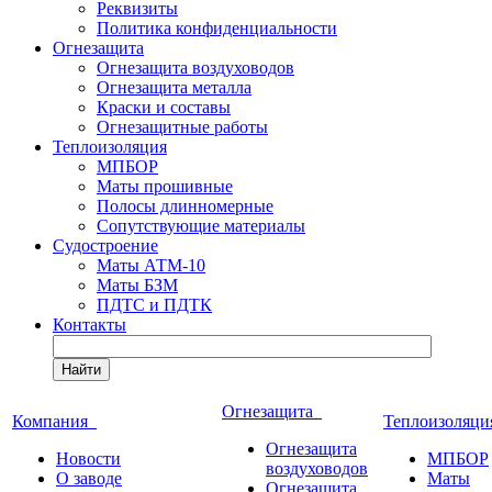
Реквизиты
Политика конфиденциальности
Огнезащита
Огнезащита воздуховодов
Огнезащита металла
Краски и составы
Огнезащитные работы
Теплоизоляция
МПБОР
Маты прошивные
Полосы длинномерные
Сопутствующие материалы
Судостроение
Маты АТМ-10
Маты БЗМ
ПДТС и ПДТК
Контакты
Найти
Огнезащита
Компания
Теплоизоляц
Огнезащита
Новости
МПБОР
воздуховодов
О заводе
Маты
Огнезащита