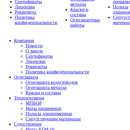
Сертификаты
прошив
металла
Лицензии
Полосы
Краски и
Реквизиты
длинно
составы
Политика
Сопутс
Огнезащитные
конфиденциальности
материа
работы
Компания
Новости
О заводе
Сертификаты
Лицензии
Реквизиты
Политика конфиденциальности
Огнезащита
Огнезащита воздуховодов
Огнезащита металла
Краски и составы
Теплоизоляция
МПБОР
Маты прошивные
Полосы длинномерные
Сопутствующие материалы
Судостроение
Маты АТМ-10