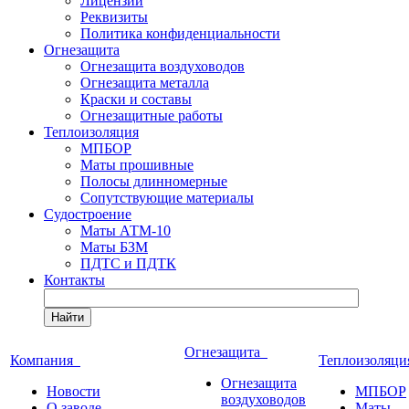
Лицензии
Реквизиты
Политика конфиденциальности
Огнезащита
Огнезащита воздуховодов
Огнезащита металла
Краски и составы
Огнезащитные работы
Теплоизоляция
МПБОР
Маты прошивные
Полосы длинномерные
Сопутствующие материалы
Судостроение
Маты АТМ-10
Маты БЗМ
ПДТС и ПДТК
Контакты
Найти
Огнезащита
Компания
Теплоизоляц
Огнезащита
Новости
МПБОР
воздуховодов
О заводе
Маты