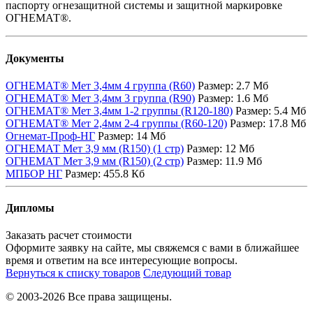
паспорту огнезащитной системы и защитной маркировке
ОГНЕМАТ®.
Документы
ОГНЕМАТ® Мет 3,4мм 4 группа (R60)
Размер:
2.7 Мб
ОГНЕМАТ® Мет 3,4мм 3 группа (R90)
Размер:
1.6 Мб
ОГНЕМАТ® Мет 3,4мм 1-2 группы (R120-180)
Размер:
5.4 Мб
ОГНЕМАТ® Мет 2,4мм 2-4 группы (R60-120)
Размер:
17.8 Мб
Огнемат-Проф-НГ
Размер:
14 Мб
ОГНЕМАТ Мет 3,9 мм (R150) (1 стр)
Размер:
12 Мб
ОГНЕМАТ Мет 3,9 мм (R150) (2 стр)
Размер:
11.9 Мб
МПБОР НГ
Размер:
455.8 Кб
Дипломы
Заказать расчет стоимости
Оформите заявку на сайте, мы свяжемся с вами в ближайшее
время и ответим на все интересующие вопросы.
Вернуться к списку товаров
Следующий товар
© 2003-2026 Все права защищены.