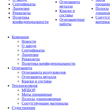
Огнезащита
Сертификаты
прошив
металла
Лицензии
Полосы
Краски и
Реквизиты
длинно
составы
Политика
Сопутс
Огнезащитные
конфиденциальности
материа
работы
Компания
Новости
О заводе
Сертификаты
Лицензии
Реквизиты
Политика конфиденциальности
Огнезащита
Огнезащита воздуховодов
Огнезащита металла
Краски и составы
Теплоизоляция
МПБОР
Маты прошивные
Полосы длинномерные
Сопутствующие материалы
Судостроение