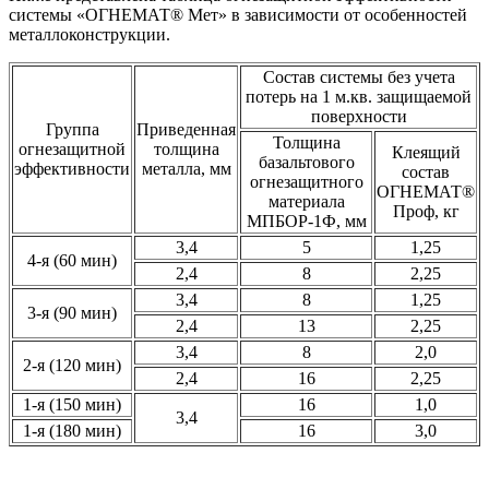
системы «ОГНЕМАТ® Мет» в зависимости от особенностей
металлоконструкции.
Состав системы без учета
потерь на 1 м.кв. защищаемой
поверхности
Группа
Приведенная
Толщина
огнезащитной
толщина
Клеящий
базальтового
эффективности
металла, мм
состав
огнезащитного
ОГНЕМАТ®
материала
Проф, кг
МПБОР-1Ф, мм
3,4
5
1,25
4-я (60 мин)
2,4
8
2,25
3,4
8
1,25
3-я (90 мин)
2,4
13
2,25
3,4
8
2,0
2-я (120 мин)
2,4
16
2,25
1-я (150 мин)
16
1,0
3,4
1-я (180 мин)
16
3,0